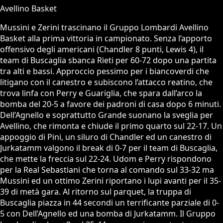
Avellino Basket
Mussini e Zerini trascinano il Gruppo Lombardi Avellino
Basket alla prima vittoria in campionato. Senza l’apporto
offensivo degli americani (Chandler 8 punti, Lewis 4), il
team di Buscaglia sbanca Rieti per 60-72 dopo una partita
tra alti e bassi. Approccio pessimo per i biancoverdi che
litigano con il canestro e subiscono l’attacco reatino, che
trova linfa con Perry e Guariglia, che spara dall’arco la
bomba del 20-5 a favore dei padroni di casa dopo 6 minuti.
Dell’Agnello e soprattutto Grande suonano la sveglia per
Avellino, che rimonta e chiude il primo quarto sul 22-17. Un
appoggio di Pini, un siluro di Chandler ed un canestro di
Jurkatamm valgono il break di 0-7 per il team di Buscaglia,
che mette la freccia sul 22-24. Udom e Perry rispondono
per la Real Sebastiani che torna al comando sul 33-32 ma
Mussini ed un ottimo Zerini riportano i lupi avanti per il 35-
39 di metà gara. Al ritorno sul parquet, la truppa di
Buscaglia piazza in 44 secondi un terrificante parziale di 0-
5 con Dell’Agnello ed una bomba di Jurkatamm. Il Gruppo