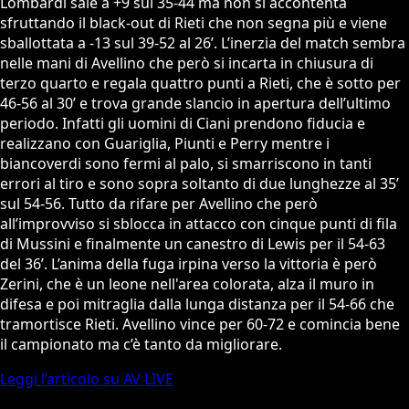
Lombardi sale a +9 sul 35-44 ma non si accontenta
sfruttando il black-out di Rieti che non segna più e viene
sballottata a -13 sul 39-52 al 26’. L’inerzia del match sembra
nelle mani di Avellino che però si incarta in chiusura di
terzo quarto e regala quattro punti a Rieti, che è sotto per
46-56 al 30’ e trova grande slancio in apertura dell’ultimo
periodo. Infatti gli uomini di Ciani prendono fiducia e
realizzano con Guariglia, Piunti e Perry mentre i
biancoverdi sono fermi al palo, si smarriscono in tanti
errori al tiro e sono sopra soltanto di due lunghezze al 35’
sul 54-56. Tutto da rifare per Avellino che però
all’improvviso si sblocca in attacco con cinque punti di fila
di Mussini e finalmente un canestro di Lewis per il 54-63
del 36’. L’anima della fuga irpina verso la vittoria è però
Zerini, che è un leone nell'area colorata, alza il muro in
difesa e poi mitraglia dalla lunga distanza per il 54-66 che
tramortisce Rieti. Avellino vince per 60-72 e comincia bene
il campionato ma c’è tanto da migliorare.
Leggi l’articolo su AV LIVE