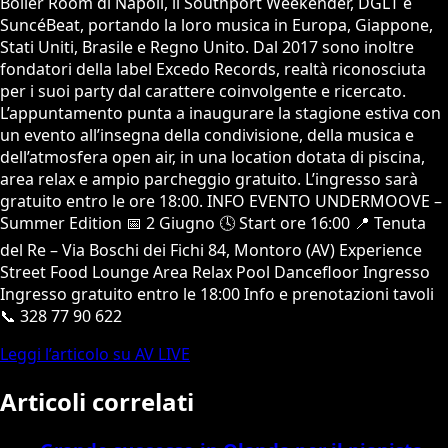
Boiler Room di Napoli, il Southport Weekender, DGLT e
SuncéBeat, portando la loro musica in Europa, Giappone,
Stati Uniti, Brasile e Regno Unito. Dal 2017 sono inoltre
fondatori della label Excedo Records, realtà riconosciuta
per i suoi party dal carattere coinvolgente e ricercato.
L’appuntamento punta a inaugurare la stagione estiva con
un evento all’insegna della condivisione, della musica e
dell’atmosfera open air, in una location dotata di piscina,
area relax e ampio parcheggio gratuito. L’ingresso sarà
gratuito entro le ore 18:00. INFO EVENTO UNDERMOOVE –
Summer Edition 📅 2 Giugno 🕓 Start ore 16:00 📍 Tenuta
del Re – Via Boschi dei Fichi 84, Montoro (AV) Experience
Street Food Lounge Area Relax Pool Dancefloor Ingresso
Ingresso gratuito entro le 18:00 Info e prenotazioni tavoli
📞 328 77 90 622
Leggi l’articolo su AV LIVE
Articoli correlati