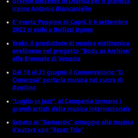
Grande successo in Olanda per il pianista
irpino Antonio Biancaniello
E' morto Peppino di Capri: il 6 settembre
2022 si esibì a Bellizzi Irpino
Yraki, il produttore di musica elettronica
avellinese nel progetto "Body as Archive"
alla Biennale di Venezia
Dal 18 al 21 giugno il Conservatorio “D.
Cimarosa” porta la musica nel cuore di
Avellino
“Luglio in Jazz”, al Campania tornano i
grandi artisti della musica internazionale
Sabato al "Gesualdo" omaggio alla musica
d'autore con "Reset Trio"