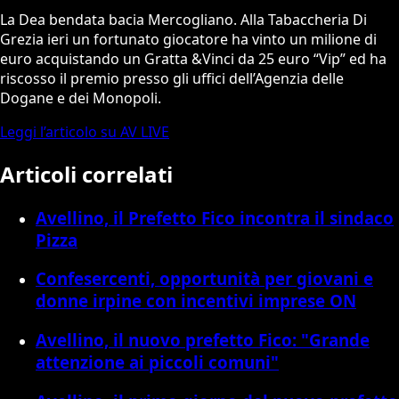
La Dea bendata bacia Mercogliano. Alla Tabaccheria Di
Grezia ieri un fortunato giocatore ha vinto un milione di
euro acquistando un Gratta &Vinci da 25 euro “Vip” ed ha
riscosso il premio presso gli uffici dell’Agenzia delle
Dogane e dei Monopoli.
Leggi l’articolo su AV LIVE
Articoli correlati
Avellino, il Prefetto Fico incontra il sindaco
Pizza
Confesercenti, opportunità per giovani e
donne irpine con incentivi imprese ON
Avellino, il nuovo prefetto Fico: "Grande
attenzione ai piccoli comuni"