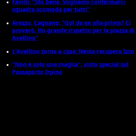
Favilli: "Sto bene. Vogliamo confermarci
squadra scomoda per tutti"
Arezzo, Cagnano: "Gol da ex alla prima? Ci
proverò. Ho grande rispetto per la piazza di
Avellino"
L'Avellino torna a casa: Nesta recupera Izzo
"Non è solo una maglia", visto special sul
Passaporto Irpino