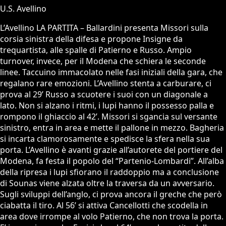
U.S. Avellino
L’Avellino LA PARTITA – Ballardini presenta Missori sulla
corsia sinistra della difesa e propone Insigne da
trequartista, alle spalle di Patierno e Russo. Ampio
turnover, invece, per il Modena che schiera le seconde
linee. Taccuino immacolato nelle fasi iniziali della gara, che
regalano rare emozioni. L’Avellino stenta a carburare, ci
prova al 29’ Russo a scuotere i suoi con un diagonale a
lato. Non si alzano i ritmi, i lupi hanno il possesso palla e
rompono il ghiaccio al 42’. Missori si sgancia sul versante
sinistro, entra in area e mette il pallone in mezzo. Bagheria
si incarta clamorosamente e spedisce la sfera nella sua
porta. L’Avellino è avanti grazie all’autorete del portiere del
Modena, fa festa il popolo del “Partenio-Lombardi”. All’alba
della ripresa i lupi sfiorano il raddoppio ma a conclusione
di Sounas viene alzata oltre la traversa da un avversario.
Sugli sviluppi dell’anglo, ci prova ancora il greche che però
ciabatta il tiro. Al 56’ si attiva Cancellotti che scodella in
area dove irrompe al volo Patierno, che non trova la porta.