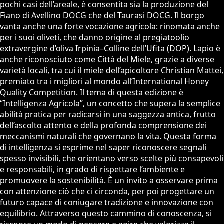
pochi casi dell’areale, è consentita sia la produzione del
Fiano di Avellino DOCG che del Taurasi DOCG. Il borgo
vanta anche una forte vocazione agricola: rinomata anche
per i suoi oliveti, che danno origine al pregiatoolio
extravergine d’oliva Irpinia–Colline dell’Ufita (DOP). Lapio è
anche riconosciuto come Città del Miele, grazie a diverse
varietà locali, tra cui il miele dell’apicoltore Christian Mattei,
premiato tra i migliori al mondo all’International Honey
Quality Competition. Il tema di questa edizione è
“Intelligenza Agricola”, un concetto che supera la semplice
abilità pratica per radicarsi in una saggezza antica, frutto
dell’ascolto attento e della profonda comprensione dei
meccanismi naturali che governano la vita. Questa forma
di intelligenza si esprime nel saper riconoscere segnali
spesso invisibili, che orientano verso scelte più consapevoli
e responsabili, in grado di rispettare l’ambiente e
promuovere la sostenibilità. È un invito a osservare prima
con attenzione ciò che ci circonda, per poi progettare un
futuro capace di coniugare tradizione e innovazione con
equilibrio. Attraverso questo cammino di conoscenza, si