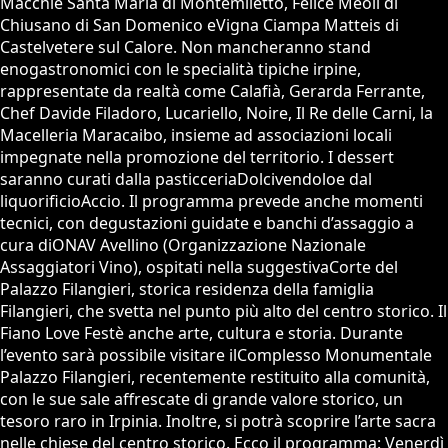
Macchie Santa Maria di Montemiletto, Felice Meoli di
Chiusano di San Domenico eVigna Ciampa Matteis di
Castelvetere sul Calore. Non mancheranno stand
enogastronomici con le specialità tipiche irpine,
rappresentate da realtà come Calafià, Gerarda Ferrante,
Chef Davide Filadoro, Lucariello, Noire, Il Re delle Carni, la
Macelleria Maracaibo, insieme ad associazioni locali
impegnate nella promozione del territorio. I dessert
saranno curati dalla pasticceriaDolcivendoloe dal
liquorificioAccio. Il programma prevede anche momenti
tecnici, con degustazioni guidate e banchi d’assaggio a
cura diONAV Avellino (Organizzazione Nazionale
Assaggiatori Vino), ospitati nella suggestivaCorte del
Palazzo Filangieri, storica residenza della famiglia
Filangieri, che svetta nel punto più alto del centro storico. Il
Fiano Love Festè anche arte, cultura e storia. Durante
l’evento sarà possibile visitare ilComplesso Monumentale
Palazzo Filangieri, recentemente restituito alla comunità,
con le sue sale affrescate di grande valore storico, un
tesoro raro in Irpinia. Inoltre, si potrà scoprire l’arte sacra
nelle chiese del centro storico. Ecco il programma: Venerdì