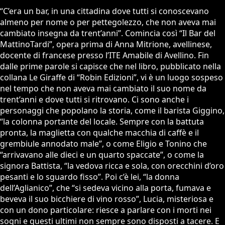
“C’era un bar, in una cittadina dove tutti si conoscevano
almeno per nome o per pettegolezzo, che non aveva mai
cambiato insegna da trent’anni”. Comincia così “Il Bar del
MattinoTardi”, opera prima di Anna Mitrione, avellinese,
docente di francese presso l’ITE Amabile di Avellino. Fin
dalle prime parole si capisce che nel libro, pubblicato nella
collana Le Giraffe di “Robin Edizioni”, vi è un luogo sospeso
nel tempo che non aveva mai cambiato il suo nome da
trent’anni e dove tutti si ritrovano. Ci sono anche i
personaggi che popolano la storia, come il barista Giggino,
“la colonna portante del locale. Sempre con la battuta
pronta, la maglietta con qualche macchia di caffè e il
grembiule annodato male”, o come Eligio e Tonino che
“arrivavano alle dieci e un quarto spaccate”, o come la
signora Battista, “la vedova ricca e sola, con orecchini d’oro
pesanti e lo sguardo fisso”. Poi c’è lei, “la donna
dell’Aglianico”, che “si sedeva vicino alla porta, fumava e
beveva il suo bicchiere di vino rosso”, Lucia, misteriosa e
con un dono particolare: riesce a parlare con i morti nei
sogni e questi ultimi non sempre sono disposti a tacere. E