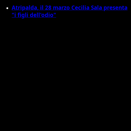
Atripalda, il 28 marzo Cecilia Sala presenta
"i figli dell'odio"