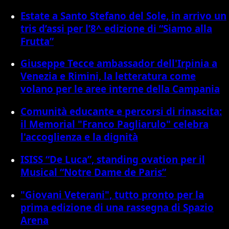
Estate a Santo Stefano del Sole, in arrivo un
tris d’assi per l’8^ edizione di “Siamo alla
Frutta”
Giuseppe Tecce ambassador dell'Irpinia a
Venezia e Rimini, la letteratura come
volano per le aree interne della Campania
Comunità educante e percorsi di rinascita:
il Memorial "Franco Pagliarulo" celebra
l'accoglienza e la dignità
ISISS “De Luca”, standing ovation per il
Musical “Notre Dame de Paris”
"Giovani Veterani", tutto pronto per la
prima edizione di una rassegna di Spazio
Arena