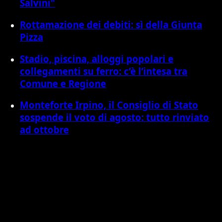
Salvini"
Rottamazione dei debiti: sì della Giunta
Pizza
Stadio, piscina, alloggi popolari e
collegamenti su ferro: c’è l’intesa tra
Comune e Regione
Monteforte Irpino, il Consiglio di Stato
sospende il voto di agosto: tutto rinviato
ad ottobre