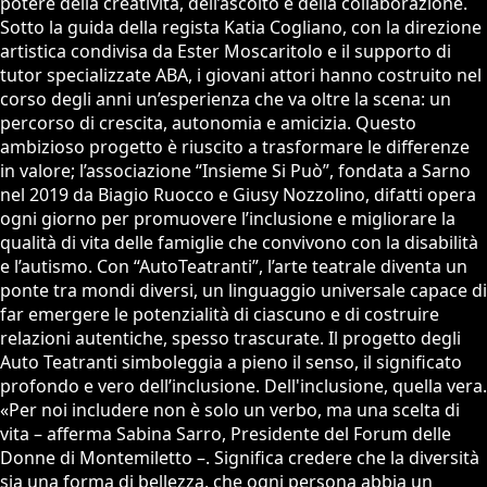
potere della creatività, dell’ascolto e della collaborazione.
Sotto la guida della regista Katia Cogliano, con la direzione
artistica condivisa da Ester Moscaritolo e il supporto di
tutor specializzate ABA, i giovani attori hanno costruito nel
corso degli anni un’esperienza che va oltre la scena: un
percorso di crescita, autonomia e amicizia. Questo
ambizioso progetto è riuscito a trasformare le differenze
in valore; l’associazione “Insieme Si Può”, fondata a Sarno
nel 2019 da Biagio Ruocco e Giusy Nozzolino, difatti opera
ogni giorno per promuovere l’inclusione e migliorare la
qualità di vita delle famiglie che convivono con la disabilità
e l’autismo. Con “AutoTeatranti”, l’arte teatrale diventa un
ponte tra mondi diversi, un linguaggio universale capace di
far emergere le potenzialità di ciascuno e di costruire
relazioni autentiche, spesso trascurate. Il progetto degli
Auto Teatranti simboleggia a pieno il senso, il significato
profondo e vero dell’inclusione. Dell'inclusione, quella vera.
«Per noi includere non è solo un verbo, ma una scelta di
vita – afferma Sabina Sarro, Presidente del Forum delle
Donne di Montemiletto –. Significa credere che la diversità
sia una forma di bellezza, che ogni persona abbia un