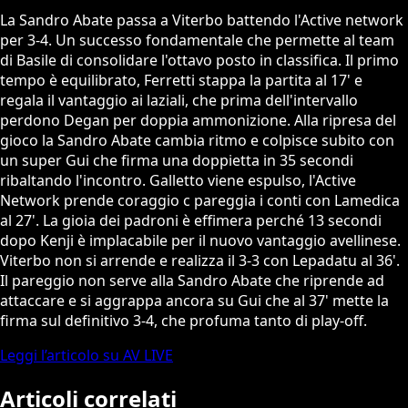
La Sandro Abate passa a Viterbo battendo l'Active network
per 3-4. Un successo fondamentale che permette al team
di Basile di consolidare l'ottavo posto in classifica. Il primo
tempo è equilibrato, Ferretti stappa la partita al 17' e
regala il vantaggio ai laziali, che prima dell'intervallo
perdono Degan per doppia ammonizione. Alla ripresa del
gioco la Sandro Abate cambia ritmo e colpisce subito con
un super Gui che firma una doppietta in 35 secondi
ribaltando l'incontro. Galletto viene espulso, l'Active
Network prende coraggio c pareggia i conti con Lamedica
al 27'. La gioia dei padroni è effimera perché 13 secondi
dopo Kenji è implacabile per il nuovo vantaggio avellinese.
Viterbo non si arrende e realizza il 3-3 con Lepadatu al 36'.
Il pareggio non serve alla Sandro Abate che riprende ad
attaccare e si aggrappa ancora su Gui che al 37' mette la
firma sul definitivo 3-4, che profuma tanto di play-off.
Leggi l’articolo su AV LIVE
Articoli correlati