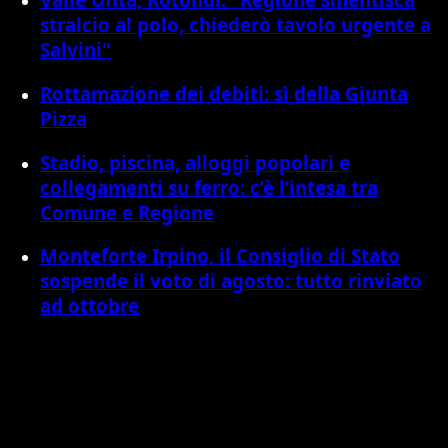
stralcio al polo, chiederò tavolo urgente a
Salvini"
Rottamazione dei debiti: sì della Giunta
Pizza
Stadio, piscina, alloggi popolari e
collegamenti su ferro: c’è l’intesa tra
Comune e Regione
Monteforte Irpino, il Consiglio di Stato
sospende il voto di agosto: tutto rinviato
ad ottobre