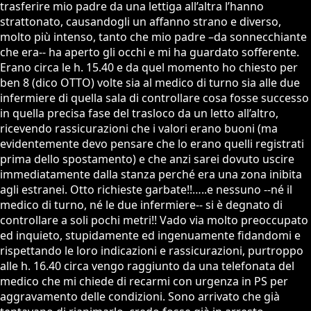
trasferire mio padre da una lettiga all’altra l’hanno
strattonato, causandogli un affanno strano e diverso,
molto più intenso, tanto che mio padre –da sonnecchiante
che era-- ha aperto gli occhi e mi ha guardato sofferente.
Erano circa le h. 15.40 e da quel momento ho chiesto per
ben 8 (dico OTTO) volte sia al medico di turno sia alle due
infermiere di quella sala di controllare cosa fosse successo
in quella precisa fase del trasloco da un letto all’altro,
ricevendo rassicurazioni che i valori erano buoni (ma
evidentemente devo pensare che lo erano quelli registrati
prima dello spostamento) e che anzi sarei dovuto uscire
immediatamente dalla stanza perché era una zona inibita
agli estranei. Otto richieste garbate!!…..e nessuno --né il
medico di turno, né le due infermiere-- si è degnato di
controllare a soli pochi metri!! Vado via molto preoccupato
ed inquieto, stupidamente ed ingenuamente fidandomi e
rispettando le loro indicazioni e rassicurazioni, purtroppo
alle h. 16.40 circa vengo raggiunto da una telefonata del
medico che mi chiede di recarmi con urgenza in PS per
aggravamento delle condizioni. Sono arrivato che già