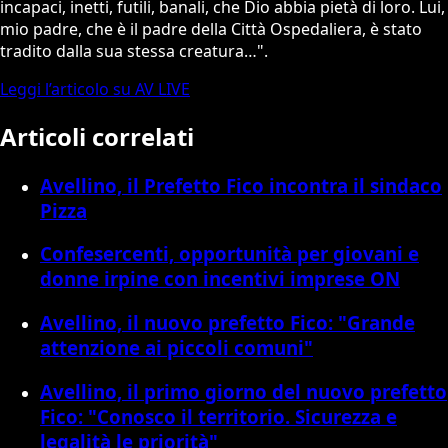
incapaci, inetti, futili, banali, che Dio abbia pietà di loro. Lui,
mio padre, che è il padre della Città Ospedaliera, è stato
tradito dalla sua stessa creatura…".
Leggi l’articolo su AV LIVE
Articoli correlati
Avellino, il Prefetto Fico incontra il sindaco
Pizza
Confesercenti, opportunità per giovani e
donne irpine con incentivi imprese ON
Avellino, il nuovo prefetto Fico: "Grande
attenzione ai piccoli comuni"
Avellino, il primo giorno del nuovo prefetto
Fico: "Conosco il territorio. Sicurezza e
legalità le priorità"