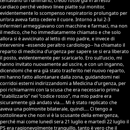
tentavano di rianimarlo, credo fosse già in arresto
cardiaco perché vedevo linee piatte sui monitor,
evidentemente lo scompenso respiratorio prolungato per
un’ora aveva fatto cedere il cuore. Intorno a lui 2-3
infermieri armeggiavano con macchine e farmaci, ma non
il medico, che ho immediatamente chiamato e che solo
allora si è avvicinato al letto di mio padre, e invece di
intervenire –essendo peraltro cardiologo-- ha chiamato il
reparto di medicina d’urgenza per sapere se si era liberato
il posto, evidentemente per scaricarlo. Ero sull’uscio, mi
hanno invitato nuovamente ad uscire, e con un inganno,
dicendomi che era già stato trasferito nel nuovo reparto,
mi hanno fatto allontanare dalla zona, guidandomi nei
corridoi esterni indirizzandomi a Medicina d’urgenza, per
poi richiamarmi con la scusa che era necessario prima
“stabilizzarlo” nel “codice rosso”, ma mio padre era
sicuramente già andato via…. Mi è stato replicato che
aveva una polmonite bilaterale, quindi…. Ci tengo a
sottolineare che non vi è la scusante della emergenza,
perché mai come lunedì sera 21 luglio e martedì 22 luglio il
PS era ragionevolmente tranquillo, tanto è vero che il