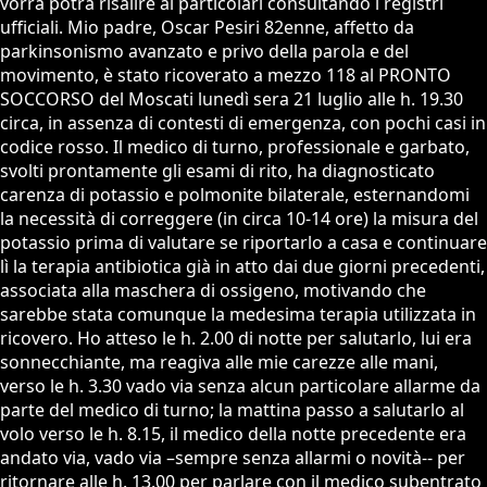
vorrà potrà risalire ai particolari consultando i registri
ufficiali. Mio padre, Oscar Pesiri 82enne, affetto da
parkinsonismo avanzato e privo della parola e del
movimento, è stato ricoverato a mezzo 118 al PRONTO
SOCCORSO del Moscati lunedì sera 21 luglio alle h. 19.30
circa, in assenza di contesti di emergenza, con pochi casi in
codice rosso. Il medico di turno, professionale e garbato,
svolti prontamente gli esami di rito, ha diagnosticato
carenza di potassio e polmonite bilaterale, esternandomi
la necessità di correggere (in circa 10-14 ore) la misura del
potassio prima di valutare se riportarlo a casa e continuare
lì la terapia antibiotica già in atto dai due giorni precedenti,
associata alla maschera di ossigeno, motivando che
sarebbe stata comunque la medesima terapia utilizzata in
ricovero. Ho atteso le h. 2.00 di notte per salutarlo, lui era
sonnecchiante, ma reagiva alle mie carezze alle mani,
verso le h. 3.30 vado via senza alcun particolare allarme da
parte del medico di turno; la mattina passo a salutarlo al
volo verso le h. 8.15, il medico della notte precedente era
andato via, vado via –sempre senza allarmi o novità-- per
ritornare alle h. 13.00 per parlare con il medico subentrato