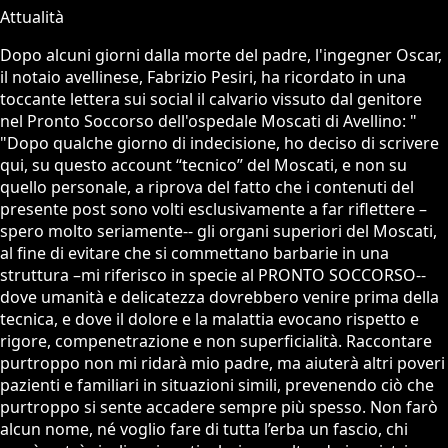
Attualità
Dopo alcuni giorni dalla morte del padre, l'ingegner Oscar,
il notaio avellinese, Fabrizio Pesiri, ha ricordato in una
toccante lettera sui social il calvario vissuto dal genitore
nel Pronto Soccorso dell'ospedale Moscati di Avellino: "
"Dopo qualche giorno di indecisione, ho deciso di scrivere
qui, su questo account “tecnico” del Moscati, e non su
quello personale, a riprova del fatto che i contenuti del
presente post sono volti esclusivamente a far riflettere –
spero molto seriamente-- gli organi superiori del Moscati,
al fine di evitare che si commettano barbarie in una
struttura –mi riferisco in specie al PRONTO SOCCORSO--
dove umanità e delicatezza dovrebbero venire prima della
tecnica, e dove il dolore e la malattia evocano rispetto e
rigore, compenetrazione e non superficialità. Raccontare
purtroppo non mi ridarà mio padre, ma aiuterà altri poveri
pazienti e familiari in situazioni simili, prevenendo ciò che
purtroppo si sente accadere sempre più spesso. Non farò
alcun nome, né voglio fare di tutta l’erba un fascio, chi