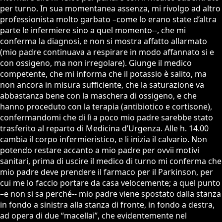
per turno. In sua momentanea assenza, mi rivolgo ad altro
professionista molto garbato –come lo erano state d’altra
parte le infermiere sino a quel momento--, che mi
conferma la diagnosi, e non si mostra affatto allarmato
(mio padre continuava a respirare in modo affannato si e
con ossigeno, ma non irregolare). Giunge il medico
competente, che mi informa che il potassio è salito, ma
non ancora in misura sufficiente, che la saturazione va
abbastanza bene con la maschera di ossigeno, e che
hanno proceduto con la terapia (antibiotico e cortisone),
confermandomi che di lì a poco mio padre sarebbe stato
trasferito al reparto di Medicina d’Urgenza. Alle h. 14.00
cambia il corpo infermieristico, e li inizia il calvario. Non
potendo restare accanto a mio padre per ovvii motivi
sanitari, prima di uscire il medico di turno mi conferma che
mio padre deve prendere il farmaco per il Parkinson, per
cui me lo faccio portare da casa velocemente; a quel punto
–e non si sa perché-- mio padre viene spostato dalla stanza
in fondo a sinistra alla stanza di fronte, in fondo a destra,
ad opera di due “macellai”, che evidentemente nel