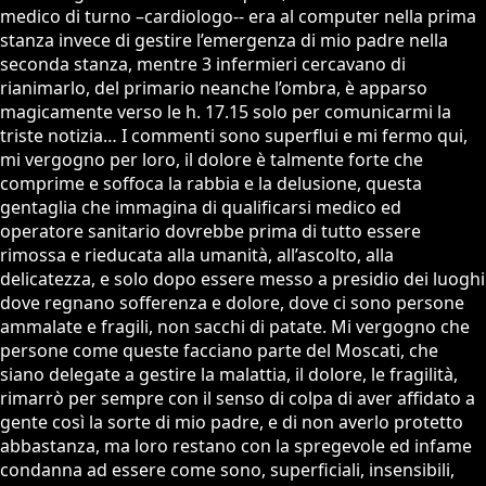
medico di turno –cardiologo-- era al computer nella prima
stanza invece di gestire l’emergenza di mio padre nella
seconda stanza, mentre 3 infermieri cercavano di
rianimarlo, del primario neanche l’ombra, è apparso
magicamente verso le h. 17.15 solo per comunicarmi la
triste notizia… I commenti sono superflui e mi fermo qui,
mi vergogno per loro, il dolore è talmente forte che
comprime e soffoca la rabbia e la delusione, questa
gentaglia che immagina di qualificarsi medico ed
operatore sanitario dovrebbe prima di tutto essere
rimossa e rieducata alla umanità, all’ascolto, alla
delicatezza, e solo dopo essere messo a presidio dei luoghi
dove regnano sofferenza e dolore, dove ci sono persone
ammalate e fragili, non sacchi di patate. Mi vergogno che
persone come queste facciano parte del Moscati, che
siano delegate a gestire la malattia, il dolore, le fragilità,
rimarrò per sempre con il senso di colpa di aver affidato a
gente così la sorte di mio padre, e di non averlo protetto
abbastanza, ma loro restano con la spregevole ed infame
condanna ad essere come sono, superficiali, insensibili,