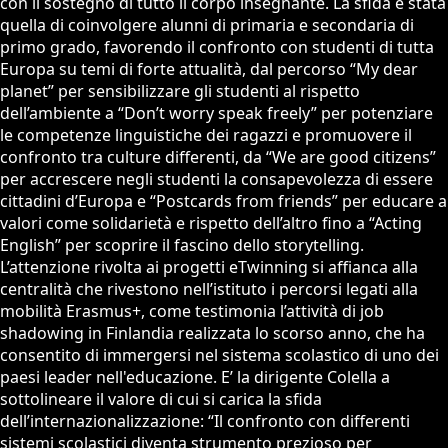
con il sostegno di tutto il corpo insegnante. La sfida è stata
quella di coinvolgere alunni di primaria e secondaria di
primo grado, favorendo il confronto con studenti di tutta
Europa su temi di forte attualità, dal percorso “My dear
planet” per sensibilizzare gli studenti al rispetto
dell’ambiente a “Don’t worry speak freely” per potenziare
le competenze linguistiche dei ragazzi e promuovere il
confronto tra culture differenti, da “We are good citizens”
per accrescere negli studenti la consapevolezza di essere
cittadini d’Europa e “Postcards from friends” per educare a
valori come solidarietà e rispetto dell’altro fino a “Acting
English” per scoprire il fascino dello storytelling.
L’attenzione rivolta ai progetti eTwinning si affianca alla
centralità che rivestono nell’istituto i percorsi legati alla
mobilità Erasmus+, come testimonia l’attività di job
shadowing in Finlandia realizzata lo scorso anno, che ha
consentito di immergersi nel sistema scolastico di uno dei
paesi leader nell'educazione. E’ la dirigente Colella a
sottolineare il valore di cui si carica la sfida
dell’internazionalizzazione: “Il confronto con differenti
sistemi scolastici diventa strumento prezioso per