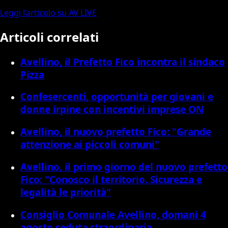
Leggi l’articolo su AV LIVE
Articoli correlati
Avellino, il Prefetto Fico incontra il sindaco
Pizza
Confesercenti, opportunità per giovani e
donne irpine con incentivi imprese ON
Avellino, il nuovo prefetto Fico: "Grande
attenzione ai piccoli comuni"
Avellino, il primo giorno del nuovo prefetto
Fico: "Conosco il territorio. Sicurezza e
legalità le priorità"
Consiglio Comunale Avellino, domani 4
agosto seduta straordinaria