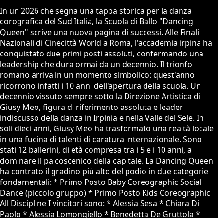
In un 2026 che segna una tappa storica per la danza
corografica del Sud Italia, la Scuola di Ballo "Dancing
Queen" scrive una nuova pagina di successi. Alle Finali
Nazionali di Cinecittà World a Roma, l'accademia irpina ha
conquistato due primi posti assoluti, confermando una
leadership che dura ormai da un decennio. Il trionfo
romano arriva in un momento simbolico: quest'anno
ricorrono infatti i 10 anni dell'apertura della scuola. Un
decennio vissuto sempre sotto la Direzione Artistica di
Giusy Meo, figura di riferimento assoluta e leader
indiscusso della danza in Irpinia e nella Valle del Sele. In
soli dieci anni, Giusy Meo ha trasformato una realtà locale
in una fucina di talenti di caratura internazionale. Sono
stati 12 ballerini, di età compresa tra i 5 e i 10 anni, a
dominare il palcoscenico della capitale. La Dancing Queen
ha contrato il gradino più alto del podio in due categorie
fondamentali: * Primo Posto Baby Coreographic Social
Dance (piccolo gruppo) * Primo Posto Kids Coreographic
All Discipline I vincitori sono: * Alessia Sesa * Chiara Di
Paolo * Alessia Lomongiello * Benedetta De Gruttola *