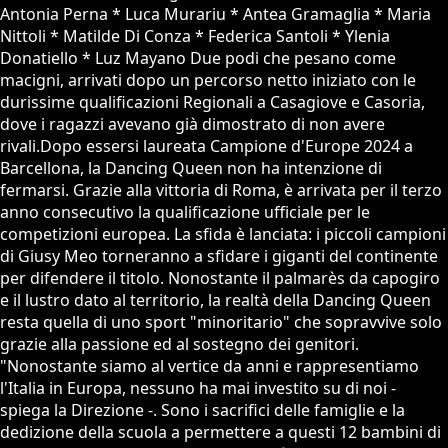
Antonia Perna * Luca Murariu * Antea Gramaglia * Maria
Nittoli * Matilde Di Conza * Federica Santoli * Ylenia
Donatiello * Luz Mayano Due podi che pesano come
macigni, arrivati dopo un percorso netto iniziato con le
durissime qualificazioni Regionali a Casagiove e Casoria,
dove i ragazzi avevano già dimostrato di non avere
rivali.Dopo essersi laureata Campione d'Europe 2024 a
Barcellona, la Dancing Queen non ha intenzione di
fermarsi. Grazie alla vittoria di Roma, è arrivata per il terzo
anno consecutivo la qualificazione ufficiale per le
competizioni europea. La sfida è lanciata: i piccoli campioni
di Giusy Meo torneranno a sfidare i giganti del continente
per difendere il titolo. Nonostante il palmarès da capogiro
e il lustro dato al territorio, la realtà della Dancing Queen
resta quella di uno sport "minoritario" che sopravvive solo
grazie alla passione ed al sostegno dei genitori.
"Nonostante siamo al vertice da anni e rappresentiamo
l'Italia in Europa, nessuno ha mai investito su di noi -
spiega la Direzione -. Sono i sacrifici delle famiglie e la
dedizione della scuola a permettere a questi 12 bambini di