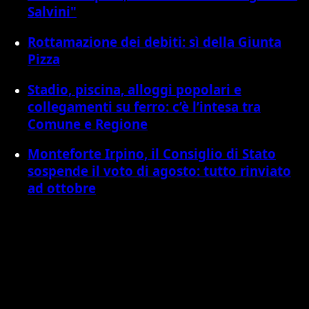
Salvini"
Rottamazione dei debiti: sì della Giunta
Pizza
Stadio, piscina, alloggi popolari e
collegamenti su ferro: c’è l’intesa tra
Comune e Regione
Monteforte Irpino, il Consiglio di Stato
sospende il voto di agosto: tutto rinviato
ad ottobre