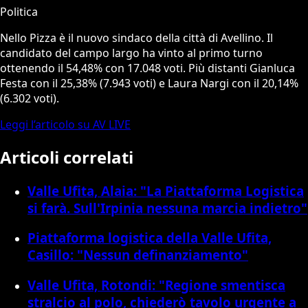
Politica
Nello Pizza è il nuovo sindaco della città di Avellino. Il
candidato del campo largo ha vinto al primo turno
ottenendo il 54,48% con 17.048 voti. Più distanti Gianluca
Festa con il 25,38% (7.943 voti) e Laura Nargi con il 20,14%
(6.302 voti).
Leggi l’articolo su AV LIVE
Articoli correlati
Valle Ufita, Alaia: "La Piattaforma Logistica
si farà. Sull'Irpinia nessuna marcia indietro"
Piattaforma logistica della Valle Ufita,
Casillo: "Nessun definanziamento"
Valle Ufita, Rotondi: "Regione smentisca
stralcio al polo, chiederò tavolo urgente a