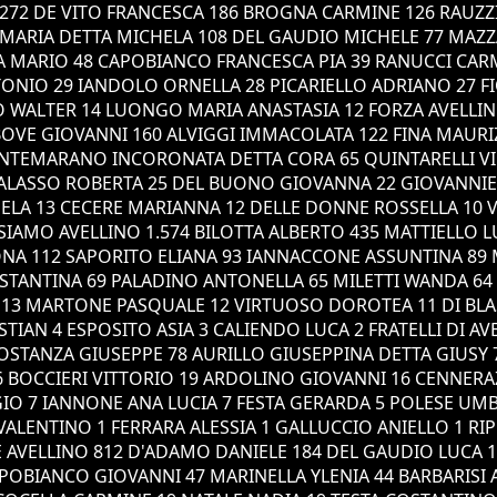
 272 DE VITO FRANCESCA 186 BROGNA CARMINE 126 RAU
MARIA DETTA MICHELA 108 DEL GAUDIO MICHELE 77 MAZZA
 MARIO 48 CAPOBIANCO FRANCESCA PIA 39 RANUCCI CARMI
TONIO 29 IANDOLO ORNELLA 28 PICARIELLO ADRIANO 27 FI
O WALTER 14 LUONGO MARIA ANASTASIA 12 FORZA AVELLI
 BOVE GIOVANNI 160 ALVIGGI IMMACOLATA 122 FINA MAUR
NTEMARANO INCORONATA DETTA CORA 65 QUINTARELLI VIN
27 GALASSO ROBERTA 25 DEL BUONO GIOVANNA 22 GIOVAN
LA 13 CECERE MARIANNA 12 DELLE DONNE ROSSELLA 10 V
 SIAMO AVELLINO 1.574 BILOTTA ALBERTO 435 MATTIELLO 
NA 112 SAPORITO ELIANA 93 IANNACCONE ASSUNTINA 89 
STANTINA 69 PALADINO ANTONELLA 65 MILETTI WANDA 64 
 13 MARTONE PASQUALE 12 VIRTUOSO DOROTEA 11 DI BLA
IAN 4 ESPOSITO ASIA 3 CALIENDO LUCA 2 FRATELLI DI A
OSTANZA GIUSEPPE 78 AURILLO GIUSEPPINA DETTA GIUSY
26 BOCCIERI VITTORIO 19 ARDOLINO GIOVANNI 16 CENNER
GIO 7 IANNONE ANA LUCIA 7 FESTA GERARDA 5 POLESE U
ALENTINO 1 FERRARA ALESSIA 1 GALLUCCIO ANIELLO 1 R
VELLINO 812 D'ADAMO DANIELE 184 DEL GAUDIO LUCA 13
POBIANCO GIOVANNI 47 MARINELLA YLENIA 44 BARBARISI 