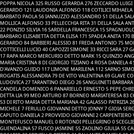
POPPA NICOLA 325 RUSSO GERARDA 276 ZECCARDO LUIGI
GERARDO 121 LAUDONIA ALFONSO 118 COTILICI MIHAELA 
BARBATO PAOLA 56 IANNUZZO ALESSANDRO 51 DELLA SALA
MOLLICA ALFONSO 33 PELLECCHIA RITA 31 DELLA SALA AN
22 PONZIO SILVIA 16 SARDELLA FRANCESCA 15 SPAGNUOL
BARBARO ELISABETTA DETTA ELISA 171 SPADEA ANITA 170
GERARDO 84 BARBIERI ALESSIO 81 FREDA ANTONIO 75 MO
COTTICELLI LUCIO 40 CAPOZZI SIMONE 33 RICCI SARA 
17 RAPA MARCO MERCURIO DETTO MARK 15 QUINZIO ANGE
MARIA CRISTINA 8 DI GIORGIO TIZIANO 4 ROSA DANIELA 4
D'AVANZO GUIDO 117 LIMONE MARILENA 112 SARNO SIMO
ROGATIS ALESSANDRA 79 DE VITO VALENTINA 69 GLAVE CO
LUDOVICA 27 TARANTINO DIEGO 26 SANGUINETI BARBARA
CANDELA DOMENICO 6 PANARIELLO ERNESTO 5 PEPE CHRIST
DETTA LIA 99 MEO ARTURO 87 BORNEO MARIATERESA 83 C
53 DI RITO MARIA DETTA MARIANA 42 GALASSO PATRIZIA 
MICHELE 7 FERULLO GIOVANNI DETTO JONNY 7 GIOIA SER
CAPUTO DANIELA 2 PROVVIDO GIOVANNI 2 CARPENTIERO V
MONTEFUSCO MANUEL 0 ROTONDI PELLEGRINO 0 SCEGLIE A
GUENDALINA 57 FUSCO JASMINE 55 ZAOLINO GIULIA 55 CA