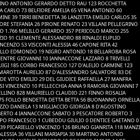
ZZINO ANTONIO GERARDO DETTO RAU 123 ROCCHETTA
 CARLO 73 BELFIORE AMELIA 65 VENA ANTONIO 60
NE 39 TIRRI BENEDETTA 36 LANZETTA EMILIO CARLOS 35
ORE STEFANIA 26 PIRONE RENATO 23 VILLANI PELLEGRINO
NO 1.766 MELILLO GERARDO 357 PERICOLO MARCO 255
IZIO 91 CLEMENTE ALESSANDRO 88 RINALDI EUPLIO
CENZO 53 VISCONTI ALESSIA 46 CAPONE RITA 42
NIELLO EDMONDO 19 NIGRO ANTONIO 18 BELLAROBA ROSA
ENTRE GIOVANNI 10 IANNACCONE LAZZARO 8 TRIVELLI
LUIGI 185 CORBO FRANCESCO 127 D'ALELIO CARMINE 123
MAROTTA AURELIO 87 D'ALESSANDRO SALVATORE 83 DE
DE VITO EMILIO 29 DEL GIUDICE RAFFAELLA 27 MANFRA
SI VINCENZO 10 PELLECCHIA ANNA 9 RAMORA GIOVANNI 7
VELLINO 828 MAURIELLO CLAUDIO 221 FINNO ROSALIA
 75 FOLLO BENDETTA DETTA BETTA 56 BUONANNO ORNELLA
AZZO DANIELA 13 MIGLIACCIO GIORGIA 8 D'AGOSTINO
MBERTO 4 IANNACCONE SABATO 3 PESCATORE ROBERTO 3
IPPO FRANCESCO 1 CUBEDDU GIULIO 0 DENTICE GAETANO 0
9 PICARIELLO VINCENZO 126 BRUNO GIANRITA 118 MANZI
ALESSIA 36 VILLANI MARIAPIA 30 MARTINO ANTONIO