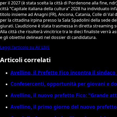
per il 2027 (è stata scelta la città di Pordenone alla fine, n
città “Capitale italiana della cultura” 2028 ha individuato inf
titolo insieme ad Anagni (FR), Ancona, Catania, Colle di Val d’E
per la cittadina irpina presso la Sala Spadolini della sede d
giurati. L’audizione è stata trasmessa in diretta streaming s
Alla città che risulterà vincitrice tra le dieci finaliste verr
e gli obiettivi delineati nel dossier di candidatura.
Leggi l’articolo su AV LIVE
Articoli correlati
Avellino, il Prefetto Fico incontra il sindaco
Confesercenti, opportunità per giovani e d
Avellino, il nuovo prefetto Fico: "Grande at
Avellino, il primo giorno del nuovo prefetto F