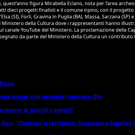
dr), quest’anno figura Mirabella Eclano, nota per l’area arche
atti dieci progetti finalisti e il comune irpino, con il progett
lsa (SI), Forlì, Gravina in Puglia (BA), Massa, Sarzana (SP) e T
el Ministero della Cultura dove i rappresentanti hanno illust
ul canale YouTube del Ministero. La proclamazione della Capit
à assegnato da parte del Ministero della Cultura un contributo f
 Pizza
onne irpine con incentivi imprese ON
tenzione ai piccoli comuni"
ico: "Conosco il territorio. Sicurezza e legalità l