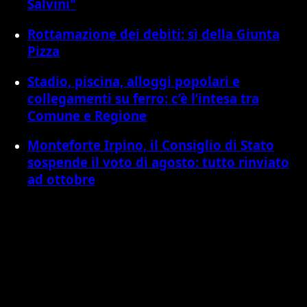
Salvini"
Rottamazione dei debiti: sì della Giunta
Pizza
Stadio, piscina, alloggi popolari e
collegamenti su ferro: c’è l’intesa tra
Comune e Regione
Monteforte Irpino, il Consiglio di Stato
sospende il voto di agosto: tutto rinviato
ad ottobre