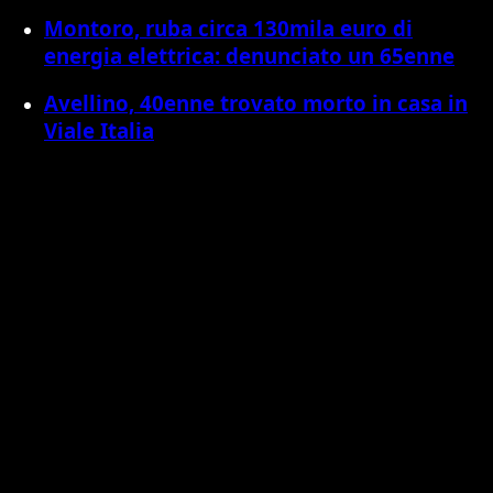
Montoro, ruba circa 130mila euro di
energia elettrica: denunciato un 65enne
Avellino, 40enne trovato morto in casa in
Viale Italia