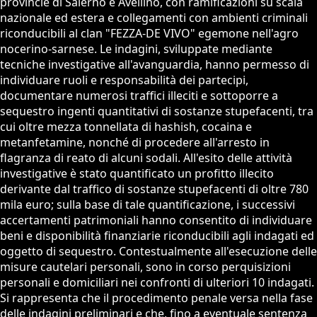
provincie di Salerno e Avellino, con ramificazioni su scala
nazionale ed estera e collegamenti con ambienti criminali
riconducibili al clan "FEZZA-DE VIVO" egemone nell'agro
nocerino-sarnese. Le indagini, sviluppate mediante
tecniche investigative all'avanguardia, hanno permesso di
individuare ruoli e responsabilità dei partecipi,
documentare numerosi traffici illeciti e sottoporre a
sequestro ingenti quantitativi di sostanze stupefacenti, tra
cui oltre mezza tonnellata di hashish, cocaina e
metanfetamine, nonché di procedere all'arresto in
flagranza di reato di alcuni sodali. All'esito delle attività
investigative è stato quantificato un profitto illecito
derivante dal traffico di sostanze stupefacenti di oltre 780
mila euro; sulla base di tale quantificazione, i successivi
accertamenti patrimoniali hanno consentito di individuare
beni e disponibilità finanziarie riconducibili agli indagati ed
oggetto di sequestro. Contestualmente all'esecuzione delle
misure cautelari personali, sono in corso perquisizioni
personali e domiciliari nei confronti di ulteriori 10 indagati.
Si rappresenta che il procedimento penale versa nella fase
delle indagini preliminari e che, fino a eventuale sentenza