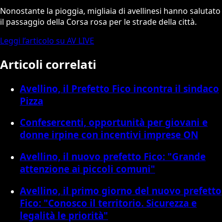
Nonostante la pioggia, migliaia di avellinesi hanno salutato
il passaggio della Corsa rosa per le strade della città.
Leggi l’articolo su AV LIVE
Articoli correlati
Avellino, il Prefetto Fico incontra il sindaco
Pizza
Confesercenti, opportunità per giovani e
donne irpine con incentivi imprese ON
Avellino, il nuovo prefetto Fico: "Grande
attenzione ai piccoli comuni"
Avellino, il primo giorno del nuovo prefetto
Fico: "Conosco il territorio. Sicurezza e
legalità le priorità"