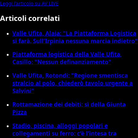
Leggi l’articolo su AV LIVE
Articoli correlati
Valle Ufita, Alaia: "La Piattaforma Logistica
si farà. Sull'Irpinia nessuna marcia indietro"
Piattaforma logistica della Valle Ufita,
Casillo: "Nessun definanziamento"
Valle Ufita, Rotondi: "Regione smentisca
stralcio al polo, chiederò tavolo urgente a
Salvini"
Rottamazione dei debiti: sì della Giunta
Pizza
Stadio, piscina, alloggi popolari e
collegamenti su ferro: c’è l’intesa tra