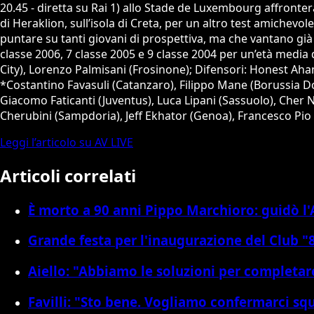
20.45 - diretta su Rai 1) allo Stade de Luxembourg affronterà
di Heraklion, sull’isola di Creta, per un altro test amichevol
puntare su tanti giovani di prospettiva, ma che vantano già 
classe 2006, 7 classe 2005 e 9 classe 2004 per un’età medi
City), Lorenzo Palmisani (Frosinone); Difensori: Honest Ah
*Costantino Favasuli (Catanzaro), Filippo Mane (Borussia 
Giacomo Faticanti (Juventus), Luca Lipani (Sassuolo), Cher 
Cherubini (Sampdoria), Jeff Ekhator (Genoa), Francesco Pio 
Leggi l’articolo su AV LIVE
Articoli correlati
È morto a 90 anni Pippo Marchioro: guidò l'A
Grande festa per l'inaugurazione del Club "
Aiello: "Abbiamo le soluzioni per completare
Favilli: "Sto bene. Vogliamo confermarci sq