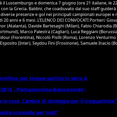
 il Lussemburgo e domenica 7 giugno (ore 21 italiane, le 22 l
e con la Grecia. Baldini, che coadiuvato dal suo staff guiderà
diverse presenze e gol nei principali campionati europei e n
a di 20 anni e 6 mesi. L’ELENCO DEI CONVOCATI Portieri: Gi
anor (Atalanta), Davide Bartesaghi (Milan), Fabio Chiarodia
Dortmund), Marco Palestra (Cagliari), Luca Reggiani (Borus
Ndour (Fiorentina), Niccolò Pisilli (Roma), Lorenzo Venturin
Esposito (Inter), Seydou Fini (Frosinone), Samuele Inacio (
vellino per cinque partite in serie A
83015 - Pietrastornina Biancoverde"
 la rosa. Cambio di strategia per il trequartista"
uadra scomoda per tutti"