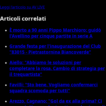
Leggi l’articolo su AV LIVE
Articoli correlati
È morto a 90 anni Pippo Marchioro: guidò
l'Avellino per cinque partite in serie A
Grande festa per l'inaugurazione del Club
"83015 - Pietrastornina Biancoverde"
Aiello: "Abbiamo le soluzioni per
completare la rosa. Cambio di strategia per
il trequartista"
Favilli: "Sto bene. Vogliamo confermarci
squadra scomoda per tutti"
Arezzo, Cagnano: "Gol da ex alla prima? Ci