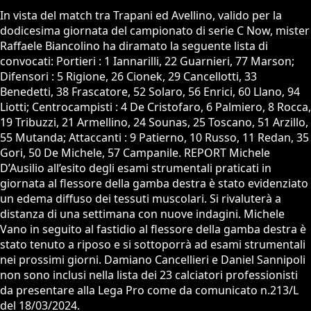
In vista del match tra Trapani ed Avellino, valido per la
dodicesima giornata del campionato di serie C Now, mister
Raffaele Biancolino ha diramato la seguente lista di
convocati: Portieri : 1 Iannarilli, 22 Guarnieri, 77 Marson;
Difensori : 5 Rigione, 26 Cionek, 29 Cancellotti, 33
Benedetti, 38 Frascatore, 52 Solaro, 56 Enrici, 60 Llano, 94
Liotti; Centrocampisti : 4 De Cristofaro, 6 Palmiero, 8 Rocca,
19 Tribuzzi, 21 Armellino, 24 Sounas, 25 Toscano, 51 Arzillo,
55 Mutanda; Attaccanti : 9 Patierno, 10 Russo, 11 Redan, 35
Gori, 50 De Michele, 57 Campanile. REPORT Michele
D’Ausilio all’esito degli esami strumentali praticati in
giornata al flessore della gamba destra è stato evidenziato
un edema diffuso dei tessuti muscolari. Si rivaluterà a
distanza di una settimana con nuove indagini. Michele
Vano in seguito al fastidio al flessore della gamba destra è
stato tenuto a riposo e si sottoporrà ad esami strumentali
nei prossimi giorni. Damiano Cancellieri e Daniel Sannipoli
non sono inclusi nella lista dei 23 calciatori professionisti
da presentare alla Lega Pro come da comunicato n.213/L
del 18/03/2024.