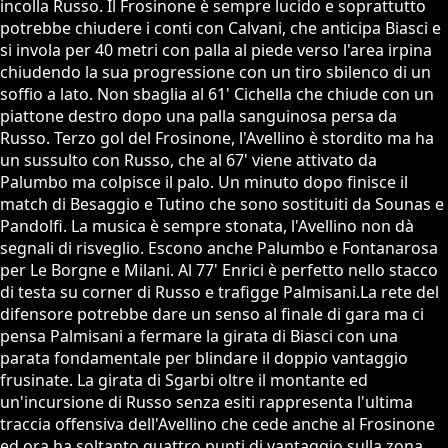
incolla Russo. Il Frosinone è sempre lucido e soprattutto
potrebbe chiudere i conti con Calvani, che anticipa Biasci e
si invola per 40 metri con palla al piede verso l'area irpina
chiudendo la sua progressione con un tiro sbilenco di un
soffio a lato. Non sbaglia al 61' Cichella che chiude con un
piattone destro dopo una palla sanguinosa persa da
Russo. Terzo gol del Frosinone, l'Avellino è stordito ma ha
un sussulto con Russo, che al 67' viene attivato da
Palumbo ma colpisce il palo. Un minuto dopo finisce il
match di Besaggio e Tutino che sono sostituiti da Sounas e
Pandolfi. La musica è sempre stonata, l'Avellino non dà
segnali di risveglio. Escono anche Palumbo e Fontanarosa
per Le Borgne e Milani. Al 77' Enrici è perfetto nello stacco
di testa su corner di Russo e trafigge Palmisani.La rete del
difensore potrebbe dare un senso al finale di gara ma ci
pensa Palmisani a fermare la girata di Biasci con una
parata fondamentale per blindare il doppio vantaggio
frusinate. La girata di Sgarbi oltre il montante ed
un'incursione di Russo senza esiti rappresenta l'ultima
traccia offensiva dell'Avellino che cede anche al Frosinone
ed ora ha soltanto quattro punti di vantaggio sulla zona