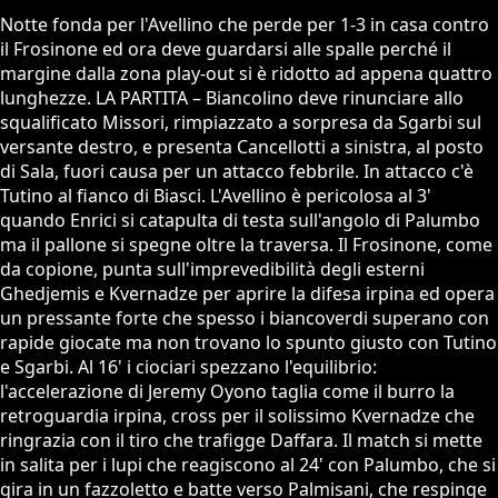
Notte fonda per l'Avellino che perde per 1-3 in casa contro
il Frosinone ed ora deve guardarsi alle spalle perché il
margine dalla zona play-out si è ridotto ad appena quattro
lunghezze. LA PARTITA – Biancolino deve rinunciare allo
squalificato Missori, rimpiazzato a sorpresa da Sgarbi sul
versante destro, e presenta Cancellotti a sinistra, al posto
di Sala, fuori causa per un attacco febbrile. In attacco c'è
Tutino al fianco di Biasci. L'Avellino è pericolosa al 3'
quando Enrici si catapulta di testa sull'angolo di Palumbo
ma il pallone si spegne oltre la traversa. Il Frosinone, come
da copione, punta sull'imprevedibilità degli esterni
Ghedjemis e Kvernadze per aprire la difesa irpina ed opera
un pressante forte che spesso i biancoverdi superano con
rapide giocate ma non trovano lo spunto giusto con Tutino
e Sgarbi. Al 16' i ciociari spezzano l'equilibrio:
l'accelerazione di Jeremy Oyono taglia come il burro la
retroguardia irpina, cross per il solissimo Kvernadze che
ringrazia con il tiro che trafigge Daffara. Il match si mette
in salita per i lupi che reagiscono al 24' con Palumbo, che si
gira in un fazzoletto e batte verso Palmisani, che respinge