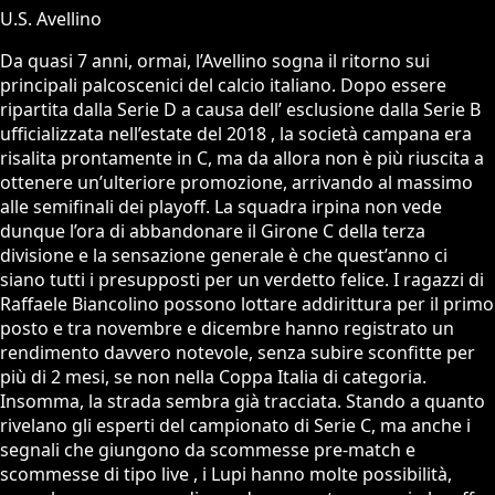
U.S. Avellino
Da quasi 7 anni, ormai, l’Avellino sogna il ritorno sui
principali palcoscenici del calcio italiano. Dopo essere
ripartita dalla Serie D a causa dell’ esclusione dalla Serie B
ufficializzata nell’estate del 2018 , la società campana era
risalita prontamente in C, ma da allora non è più riuscita a
ottenere un’ulteriore promozione, arrivando al massimo
alle semifinali dei playoff. La squadra irpina non vede
dunque l’ora di abbandonare il Girone C della terza
divisione e la sensazione generale è che quest’anno ci
siano tutti i presupposti per un verdetto felice. I ragazzi di
Raffaele Biancolino possono lottare addirittura per il primo
posto e tra novembre e dicembre hanno registrato un
rendimento davvero notevole, senza subire sconfitte per
più di 2 mesi, se non nella Coppa Italia di categoria.
Insomma, la strada sembra già tracciata. Stando a quanto
rivelano gli esperti del campionato di Serie C, ma anche i
segnali che giungono da scommesse pre-match e
scommesse di tipo live , i Lupi hanno molte possibilità,