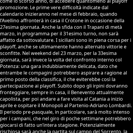
come lo scorso anno, di accedere quantomeno ai playoff
promozione. Le prime vere difficoltà indicate dal
calendario inizieranno nel mese di febbraio, quando
l’Avellino affronterà in casa il Crotone in occasione della
27esima giornata. Anche la sfida con il Trapani di metà
marzo, in programma per il 31esimo turno, non sarà
affatto da sottovalutare. I siciliani sono in piena corsa per i
playoff, anche se ultimamente hanno alternato vittorie e
sconfitte. Nel weekend del 23 marzo, per la 33esima
giornata, sarà invece la volta del confronto interno col
Potenza: una gara indubbiamente delicata, dato che
entrambe le compagini potrebbero aspirare a ragione al
primo posto della classifica, il che eviterebbe così la
partecipazione ai playoff. Subito dopo gli irpini dovranno
fronteggiare, sempre in casa, il Benevento attualmente
capolista, per poi andare a fare visita al Catania a inizio
aprile e ospitare il Monopoli al Partenio-Adriano Lombardi.
Il periodo pre-pasquale, in particolare, sarà molto intenso
per i campani, che nel giro di poche settimane potrebbero
giocarsi di fatto un’intera stagione. Potenzialmente
rischiosa sarà anche la partita sul campo del Sorrento, la