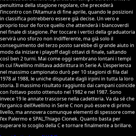
penultima della stagione regolare, che precederà
l’incontro con l’Altamura di fine aprile, quando le posizioni
in classifica potrebbero essere già decise. Un vero e
proprio tour de force quello che attenderà i biancoverdi
nel finale di stagione. Per toccare i vertici della graduatoria
servirà uno sforzo non indifferente, ma già solo il
conseguimento del terzo posto sarebbe di grande aiuto in
modo da iniziare i playoff dagli ottavi di finale, saltando
così ben 2 turni. Mai come oggi sembrano lontani i tempi
in cui l’Avellino militava addirittura in Serie A. L’esperienza
nel massimo campionato durò per 10 stagioni di fila dal
1978 al 1988, le uniche disputate dagli irpini in tutta la loro
storia. Il massimo risultato raggiunto dai campani coincide
con l’ottavo posto ottenuto nel 1982 e nel 1987. Sono
invece 19 le annate trascorse nella cadetteria. Va da sé che
l’organico dell’Avellino in Serie C non può essere di primo
livello, ma annovera comunque elementi di spessore come
l’ex Palermo e SPAL,Thiago Cionek. Quanto basta per
superare lo scoglio della C e tornare finalmente a brillare.