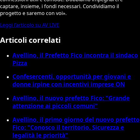
captare, insieme, i fondi necessari. Condividiamo il
progetto e saremo con voi».
Leggi l’articolo su AV LIVE
Articoli correlati
Avellino, il Prefetto Fico incontra il sindaco
Pizza
Confesercenti, opportunità per giovani e
donne irpine con incentivi imprese ON
Avellino, il nuovo prefetto Fico: "Grande
attenzione ai piccoli comuni"
Avellino, il primo giorno del nuovo prefetto
Fico: "Conosco il territorio. Sicurezza e
legalità le priorità"