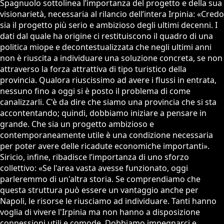
Spagnuolo sottolinea l’importanza del progetto e della sua
visionarietà, necessaria al rilancio dell’intera Irpinia: «Credo
sia il progetto più serio e ambizioso degli ultimi decenni. I
dati dal quale ha origine ci restituiscono il quadro di una
politica miope e decontestualizzata che negli ultimi anni
non è riuscita a individuare una soluzione concreta, se non
attraverso la forza attrattiva di tipo turistico della
provincia. Qualora riuscissimo ad avere i flussi in entrata,
nessuno fino a oggi si è posto il problema di come
canalizzarli. C'è da dire che siamo una provincia che si sta
accontentando; quindi, dobbiamo iniziare a pensare in
grande. Che sia un progetto ambizioso e
contemporaneamente utile è una condizione necessaria
per poter avere delle ricadute economiche importanti».
Siricio, infine, ribadisce l’importanza di uno sforzo
collettivo: «Se l'area vasta avesse funzionato, oggi
parleremmo di un'altra storia. Se comprendiamo che
questa struttura può essere un vantaggio anche per
Napoli, le risorse le riusciamo ad individuare. Tanti hanno
voglia di vivere l'Irpinia ma non hanno a disposizione
connessioni utili e comode. Dobbiamo impegnarci e