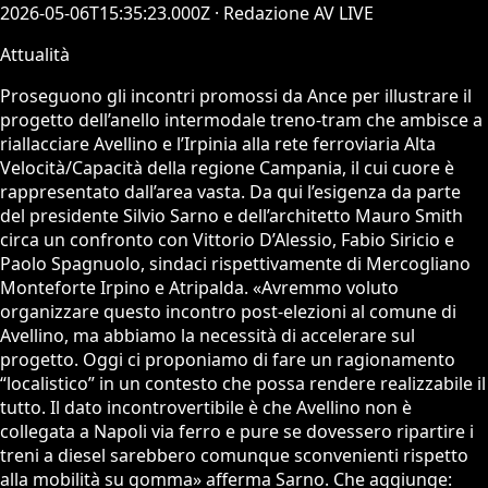
2026-05-06T15:35:23.000Z
· Redazione AV LIVE
Attualità
Proseguono gli incontri promossi da Ance per illustrare il
progetto dell’anello intermodale treno-tram che ambisce a
riallacciare Avellino e l’Irpinia alla rete ferroviaria Alta
Velocità/Capacità della regione Campania, il cui cuore è
rappresentato dall’area vasta. Da qui l’esigenza da parte
del presidente Silvio Sarno e dell’architetto Mauro Smith
circa un confronto con Vittorio D’Alessio, Fabio Siricio e
Paolo Spagnuolo, sindaci rispettivamente di Mercogliano
Monteforte Irpino e Atripalda. «Avremmo voluto
organizzare questo incontro post-elezioni al comune di
Avellino, ma abbiamo la necessità di accelerare sul
progetto. Oggi ci proponiamo di fare un ragionamento
“localistico” in un contesto che possa rendere realizzabile il
tutto. Il dato incontrovertibile è che Avellino non è
collegata a Napoli via ferro e pure se dovessero ripartire i
treni a diesel sarebbero comunque sconvenienti rispetto
alla mobilità su gomma» afferma Sarno. Che aggiunge: