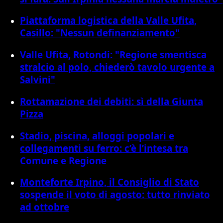
Piattaforma logistica della Valle Ufita,
Casillo: "Nessun definanziamento"
Valle Ufita, Rotondi: "Regione smentisca
stralcio al polo, chiederò tavolo urgente a
Salvini"
Rottamazione dei debiti: sì della Giunta
Pizza
Stadio, piscina, alloggi popolari e
collegamenti su ferro: c’è l’intesa tra
Comune e Regione
Monteforte Irpino, il Consiglio di Stato
sospende il voto di agosto: tutto rinviato
ad ottobre