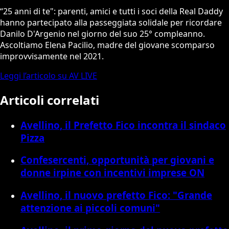
“25 anni di te": parenti, amici e tutti i soci della Real Daddy
hanno partecipato alla passeggiata solidale per ricordare
Danilo D'Argenio nel giorno del suo 25° compleanno.
Ascoltiamo Elena Pacilio, madre del giovane scomparso
improvvisamente nel 2021.
Leggi l’articolo su AV LIVE
Articoli correlati
Avellino, il Prefetto Fico incontra il sindaco
Pizza
Confesercenti, opportunità per giovani e
donne irpine con incentivi imprese ON
Avellino, il nuovo prefetto Fico: "Grande
attenzione ai piccoli comuni"