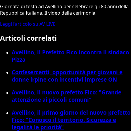
Giornata di festa ad Avellino per celebrare gli 80 anni della
Repubblica Italiana. Il video della cerimonia.
Leggi l’articolo su AV LIVE
Articoli correlati
Avellino, il Prefetto Fico incontra il sindaco
Pizza
Confesercenti, opportunità per giovani e
donne irpine con incentivi imprese ON
Avellino, il nuovo prefetto Fico: "Grande
attenzione ai piccoli comuni"
Avellino, il primo giorno del nuovo prefetto
Fico: "Conosco il territorio. Sicurezza e
legalità le priorità"